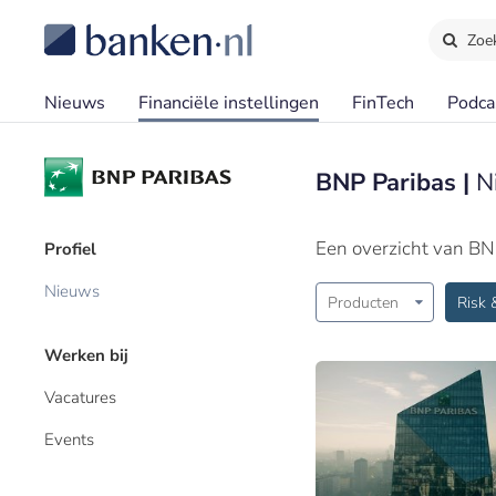
Zoe
Nieuws
Financiële instellingen
FinTech
Podca
BNP Paribas |
N
Een overzicht van BN
Profiel
Nieuws
Producten
Risk 
Werken bij
Vacatures
Events