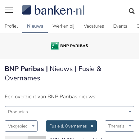
Profiel
Nieuws
Werken bij
Vacatures
Events
C
BNP Paribas |
Nieuws | Fusie &
Overnames
Een overzicht van BNP Paribas nieuws:
Producten
Vakgebied
Fusie & Overnames
Thema's