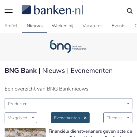
Profiel
Nieuws
Werken bij
Vacatures
Events
C
BNG Bank |
Nieuws | Evenementen
Een overzicht van BNG Bank nieuws:
Producten
Vakgebied
Evenementen
Thema's
Financiële dienstverleners geven acte de