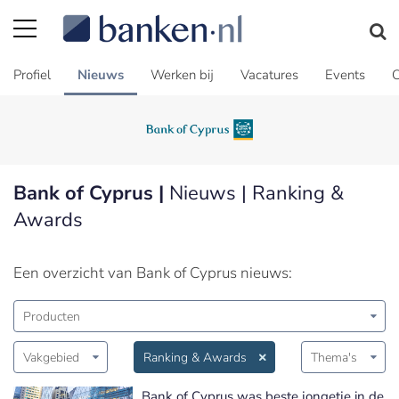
Profiel
Nieuws
Werken bij
Vacatures
Events
C
Bank of Cyprus |
Nieuws | Ranking &
Awards
Een overzicht van Bank of Cyprus nieuws:
Producten
Vakgebied
Ranking & Awards
Thema's
Bank of Cyprus was beste jongetje in de