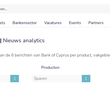
ken…
sts
Bankensector
Vacatures
Events
Partners
 |
Nieuws analytics
an de 6 berichten van Bank of Cyprus per product, vakgebi
Producten
1
Sparen
1