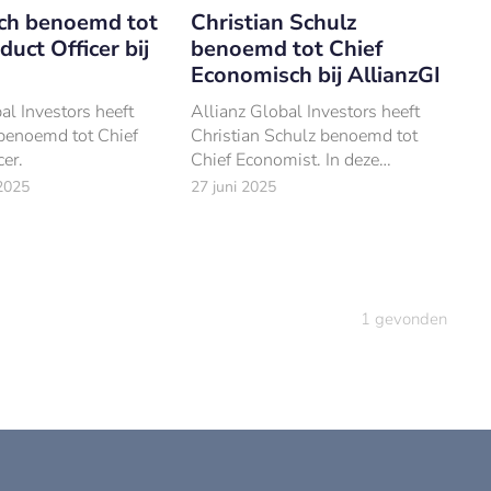
sch benoemd tot
Christian Schulz
duct Officer bij
benoemd tot Chief
Economisch bij AllianzGI
al Investors heeft
Allianz Global Investors heeft
 benoemd tot Chief
Christian Schulz benoemd tot
cer.
Chief Economist. In deze
hoedanigheid zal hij leiding
2025
27 juni 2025
geven aan het Global Economics
& Strategy team van AllianzGI.
1
gevonden