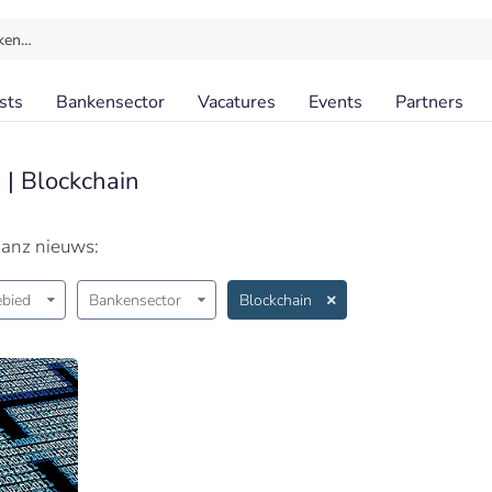
ken…
sts
Bankensector
Vacatures
Events
Partners
 | Blockchain
ianz nieuws:
bied
Bankensector
Blockchain