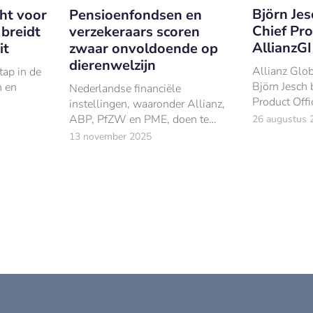
Björn Je
ht voor
Pensioenfondsen en
Chief Pro
 breidt
verzekeraars scoren
AllianzGI
it
zwaar onvoldoende op
dierenwelzijn
Allianz Glob
tap in de
Björn Jesch
n en
Nederlandse financiële
Product Offi
instellingen, waaronder Allianz,
ABP, PfZW en PME, doen te
26 augustus 
weinig om het dierenwelzijn te
13 november 2025
verbeteren bij de vleesbedrijven
waarin zij investeren.