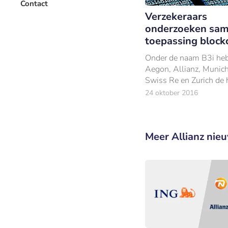
Contact
Verzekeraars
onderzoeken sa
toepassing block
Onder de naam B3i he
Aegon, Allianz, Munich
Swiss Re en Zurich de
ineengeslagen om de
24 oktober 2016
toepassingsmogelijkhe
blockchain technologie
verzekeringsbranche te
Meer Allianz nie
onderzoeken.