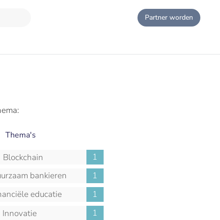
Partner worden
hema:
Thema's
1
Blockchain
urzaam bankieren
1
nanciële educatie
1
1
Innovatie