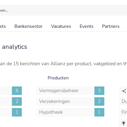
ken…
sts
Bankensector
Vacatures
Events
Partners
 analytics
an de 15 berichten van Allianz per product, vakgebied en t
Producten
6
Vermogensbeheer
3
2
Verzekeringen
2
Du
1
Hypotheek
1
Fi