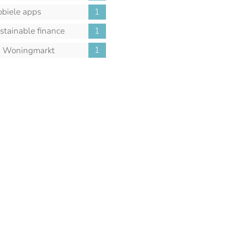
biele apps
1
stainable finance
1
1
Woningmarkt