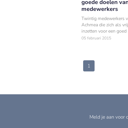
goede doelen va
medewerkers
Twintig medewerkers 
Achmea die zich als vrij
inzetten voor een goed
krijgen van de Achmea
05 februari 2015
Foundation ieder €5.0
hun goede doel.
1
Meld je aan voor 