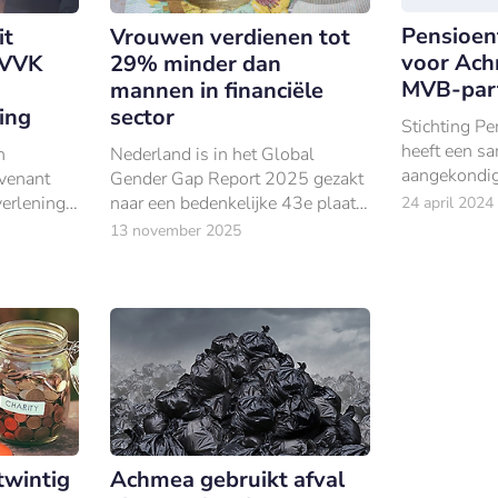
Pensioen
it
Vrouwen verdienen tot
voor Ach
NVVK
29% minder dan
MVB-par
mannen in financiële
ing
sector
Stichting P
heeft een s
h
Nederland is in het Global
aangekondi
nvenant
Gender Gap Report 2025 gezakt
Investment 
erlening
naar een bedenkelijke 43e plaats.
24 april 2024
gebied van 
Vooral op het gebied van
13 november 2025
verantwoord
economische kansen stagneert
de vooruitgang.
twintig
Achmea gebruikt afval