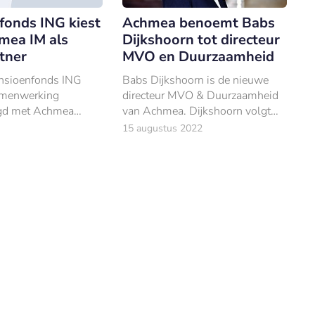
fonds ING kiest
Achmea benoemt Babs
mea IM als
Dijkshoorn tot directeur
tner
MVO en Duurzaamheid
ensioenfonds ING
Babs Dijkshoorn is de nieuwe
amenwerking
directeur MVO & Duurzaamheid
gd met Achmea
van Achmea. Dijkshoorn volgt
Management op het
Liesbeth van der Kruit op, die na
15 augustus 2022
maatschappelijke
ruim tien jaar met pensioen gaat.
 beleggen (MVB).