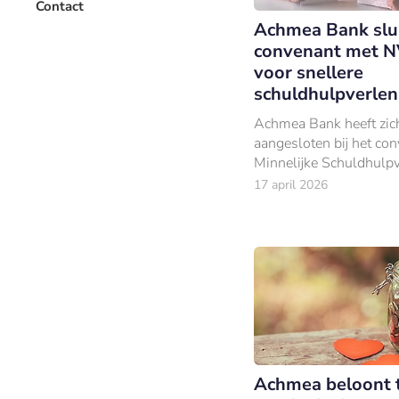
Contact
Achmea Bank slu
convenant met 
voor snellere
schuldhulpverlen
Achmea Bank heeft zic
aangesloten bij het co
Minnelijke Schuldhulpv
van de NVVK.
17 april 2026
Achmea beloont 