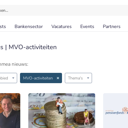
ken…
sts
Bankensector
Vacatures
Events
Partners
 | MVO-activiteiten
chmea nieuws:
bied
MVO-activiteiten
Thema's