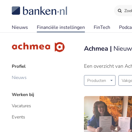
Zoe
Nieuws
Financiële instellingen
FinTech
Podca
Achmea |
Nieuws
Een overzicht van A
Profiel
Nieuws
Producten
Vakge
Werken bij
Vacatures
Events