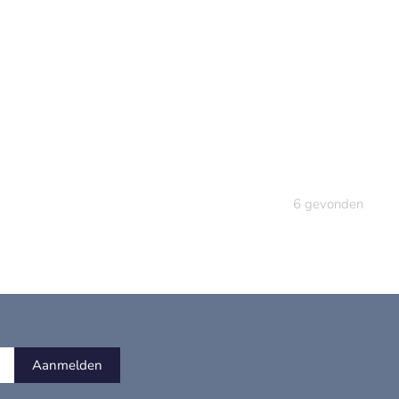
6
gevonden
Aanmelden