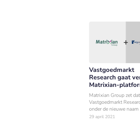
Vastgoedmarkt
Research gaat ve
Matrixian-platfo
Matrixian Group zet da
Vastgoedmarkt Researc
onder de nieuwe naam
Transacties (Commerci
29 april 2021
Estate Transacties).