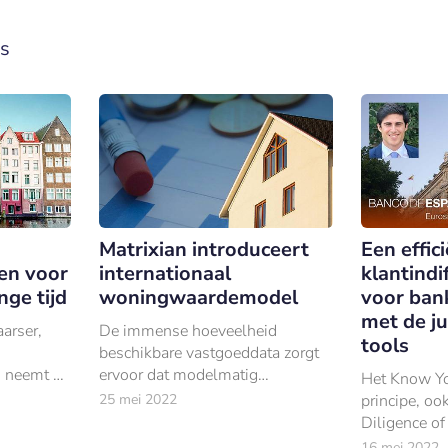
s
Matrixian introduceert
Een effic
en voor
internationaal
klantindi
nge tijd
woningwaardemodel
voor bank
met de ju
arser,
De immense hoeveelheid
tools
beschikbare vastgoeddata zorgt
 neemt af.
ervoor dat modelmatig
Het Know Yo
olg van de
waarderen, ofwel
25 mei 2022
principe, o
 waar
woningwaardes voorspellen aan
Diligence o
de hand van big data en
schrijft voo
16 mei 2022