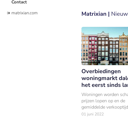
Contact
matrixian.com
Matrixian |
Nieuw
Overbiedingen
woningmarkt dal
het eerst sinds la
Woningen worden scha
prijzen lopen op en de
gemiddelde verkooptijd
Het is het droevige gev
01 juni 2022
overhitte woningmarkt
Nederland mee kampt.