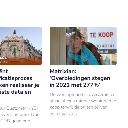
iënt
Matrixian:
ficatieproces
‘Overbiedingen stegen
en realiseer je
in 2021 met 277%’
iste data en
De woningmarkt is oververhit: er
staan steeds minder woningen te
koop terwijl de prijzen blijven
ur Customer (KYC)
stijgen en de gemiddelde
ok wel Customer Due
20 januari 2022
verkooptijd steeds korter wordt.
f CDD genoemd,
r dat elke Europese