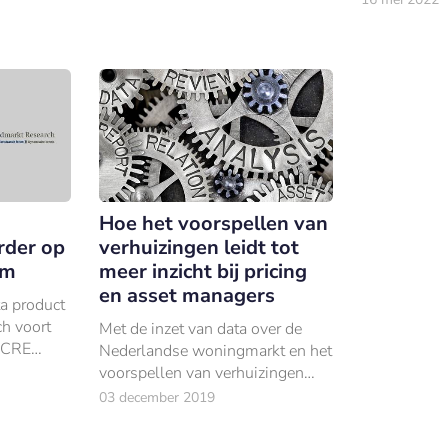
algoritmes, steeds slimmer en
financiële in
populairder wordt.
om haar klan
alvorens ze 
Hoe het voorspellen van
rder op
verhuizingen leidt tot
rm
meer inzicht bij pricing
en asset managers
ta product
h voort
Met de inzet van data over de
 CRE
Nederlandse woningmarkt en het
al Real
voorspellen van verhuizingen
heeft technologie- en databedrijf
03 december 2019
Matrixian de Volksbank
geholpen beter te anticiperen op