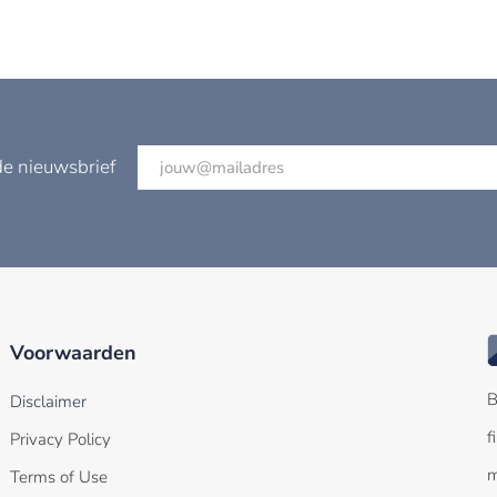
vervroegde aflossin
de nieuwsbrief
Voorwaarden
B
Disclaimer
f
Privacy Policy
m
Terms of Use