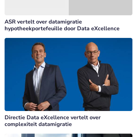
ASR vertelt over datamigratie
hypotheekportefeuille door Data eXcellence
Directie Data eXcellence vertelt over
complexiteit datamigratie