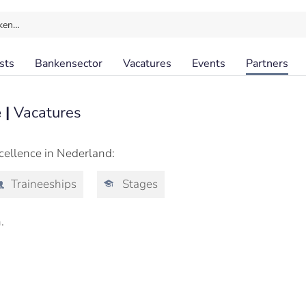
ken…
sts
Bankensector
Vacatures
Events
Partners
 |
Vacatures
cellence in Nederland:
Traineeships
Stages
.