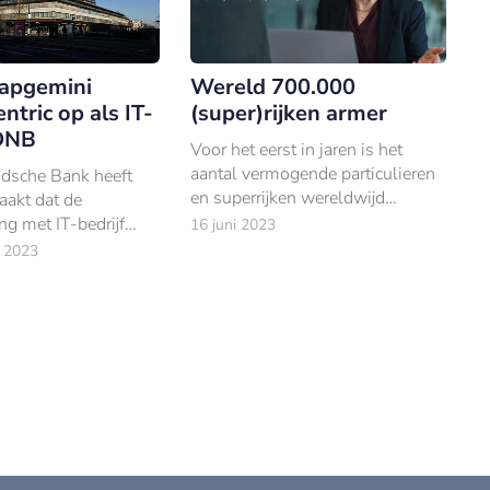
apgemini
Wereld 700.000
ntric op als IT-
(super)rijken armer
DNB
Voor het eerst in jaren is het
aantal vermogende particulieren
dsche Bank heeft
en superrijken wereldwijd
akt dat de
afgenomen. Dat blijkt uit het
g met IT-bedrijf
16 juni 2023
nieuwste World Wealth Rapport
n volgend jaar ten
 2023
van Capgemini.
 De toezichthouder
n Capgemini als
angewezen.