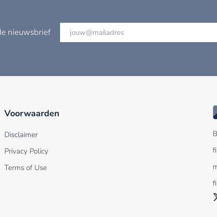
de nieuwsbrief
Voorwaarden
B
Disclaimer
f
Privacy Policy
m
Terms of Use
f