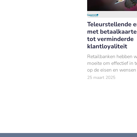
Teleurstellende e
met betaalkaarte
tot verminderde
klantloyaliteit
Retailbanken hebben w
moeite om effectief in 
op de eisen en wensen
zogeheten digital-nativ
25 maart 2025
(stedelijke klanten tus
en 45 jaar).