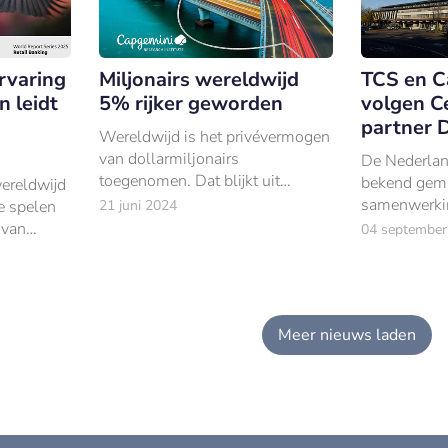
rvaring
Miljonairs wereldwijd
TCS en C
n leidt
5% rijker geworden
volgen Ce
partner 
Wereldwijd is het privévermogen
van dollarmiljonairs
De Nederlan
toegenomen. Dat blijkt uit
bekend gema
ereldwijd
onderzoek van Capgemini.
samenwerkin
te spelen
21 juni 2024
Centric begi
 van
04 september
einde komt.
es
heeft TCS e
sen de 18
opvolgers a
Meer nieuws laden