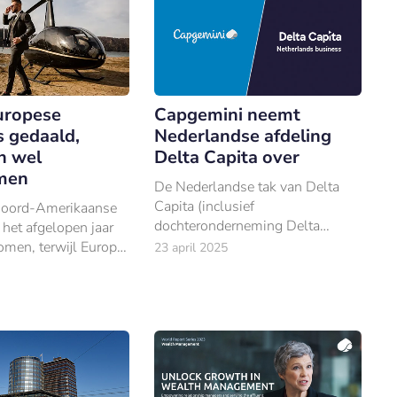
uropese
Capgemini neemt
s gedaald,
Nederlandse afdeling
n wel
Delta Capita over
men
De Nederlandse tak van Delta
Capita (inclusief
Noord-Amerikaanse
dochteronderneming Delta
 het afgelopen jaar
Capita Academy) is
omen, terwijl Europa
23 april 2025
overgenomen door Capgemini,
en-Oosten juist met
dat hiermee meer dan 200
e maken kregen.
consultants en professionals
toevoegt aan zijn team in