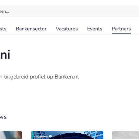
ken…
sts
Bankensector
Vacatures
Events
Partners
ni
 uitgebreid profiel op Banken.nl
ws