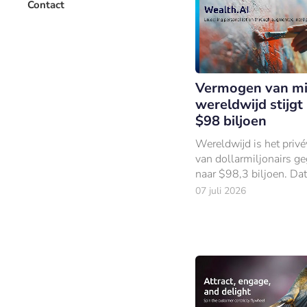
Contact
Vermogen van mil
wereldwijd stijgt
$98 biljoen
Wereldwijd is het pri
van dollarmiljonairs ge
naar $98,3 biljoen. Dat 
onderzoek van Capgemi
07 juli 2026