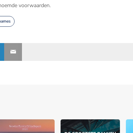
enoemde voorwaarden.
rnames
nerships bij Banken.nl