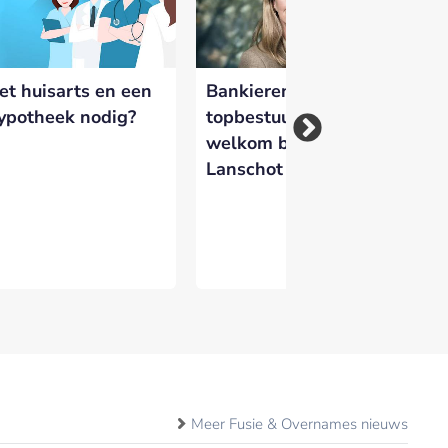
 versterken en zichtbaar te maken op
et huisarts en een
Bankieren voor
Va
ypotheek nodig?
topbestuurders:
be
welkom bij Van
ri
Lanschot Executives
kl
Meer Fusie & Overnames nieuws