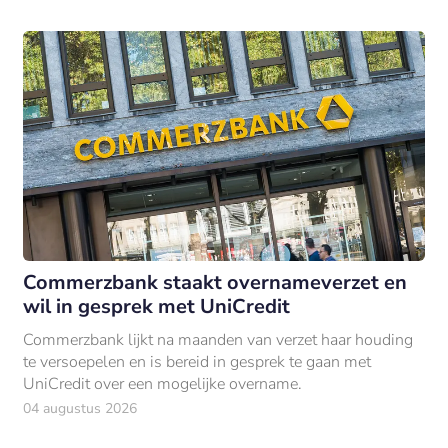
Commerzbank staakt overnameverzet en
wil in gesprek met UniCredit
Commerzbank lijkt na maanden van verzet haar houding
te versoepelen en is bereid in gesprek te gaan met
UniCredit over een mogelijke overname.
04 augustus 2026