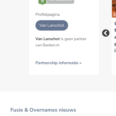
Een pa
het p
Profielpagina
‘Empty
Stoelendans in raad
Geïnt
Van Lanschot
Concertgebouw
van commissarissen
Sessions’ gaan door
Van Lanschot
Van Lanschot
is geen partner
met steun van Van
van Banken.nl
Lanschot
Partnership informatie »
Fusie & Overnames nieuws