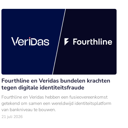
Fourthline en Veridas bundelen krachten
tegen digitale identiteitsfraude
Fourthline en Veridas hebben een fusieovereenkomst
getekend om samen een wereldwijd identiteitsplatform
van bankniveau te bouwen.
21 juli 2026