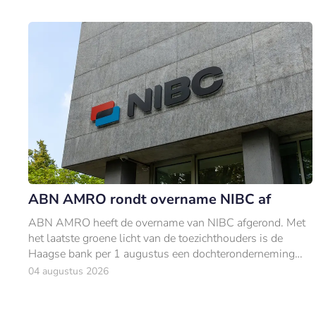
ABN AMRO rondt overname NIBC af
ABN AMRO heeft de overname van NIBC afgerond. Met
het laatste groene licht van de toezichthouders is de
Haagse bank per 1 augustus een dochteronderneming
van ABN AMRO.
04 augustus 2026