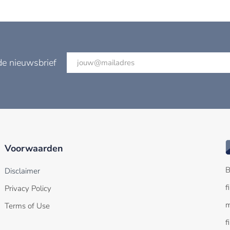
de nieuwsbrief
Voorwaarden
B
Disclaimer
f
Privacy Policy
m
Terms of Use
f