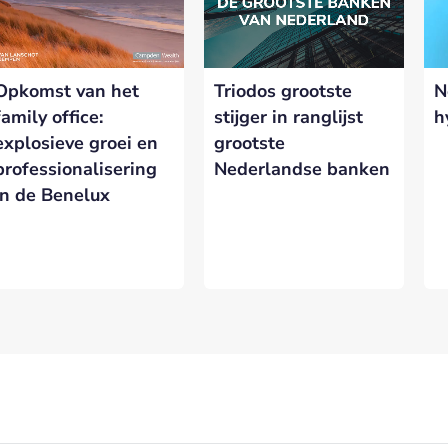
rtnership met Banken.nl biedt diverse mogelijkheden om je merk te
latform voor de Nederlandse bankensector.
Triodos grootste
N
Opkomst van het
eresseerd in meer informatie?
Laat hieronder je gegevens achter.
stijger in ranglijst
h
family office:
grootste
explosieve groei en
Nederlandse banken
professionalisering
in de Benelux
VERSTUREN