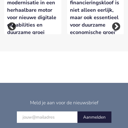
modernisatie in een
financieringskloof is
herhaalbare motor
niet alleen eerlijk,
voor nieuwe digitale
maar ook essentieel
capabilities en
voor duurzame
duurzame groei
economische groei’
Meld je aan voor de nieuwsbrief
Aanmelden