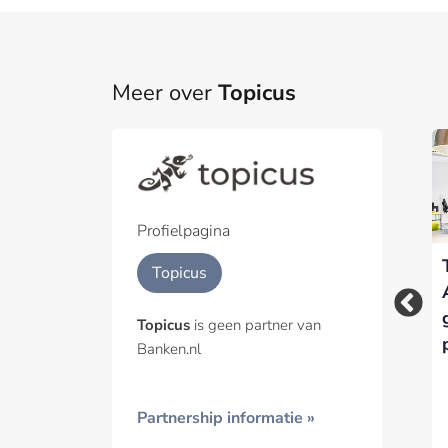
Meer over
Topicus
Part
Een pa
het p
Profielpagina
The Lending Bean:
Fyndoo ontwikkelt
Geïnt
Topicus
Nieuwe podcast van
rekenengine voor
Fyndoo belicht
Noodfonds Energie
Topicus
is geen partner van
innovatie in leningen
Banken.nl
Partnership informatie »