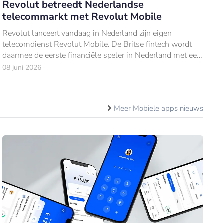
Revolut betreedt Nederlandse
telecommarkt met Revolut Mobile
Revolut lanceert vandaag in Nederland zijn eigen
telecomdienst Revolut Mobile. De Britse fintech wordt
daarmee de eerste financiële speler in Nederland met een
volwaardig telecomaanbod.
08 juni 2026
Meer Mobiele apps nieuws