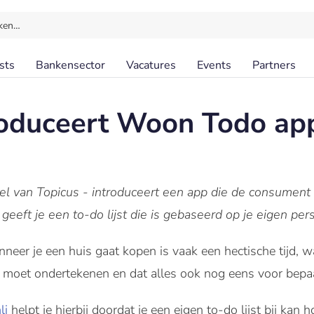
ken…
sts
Bankensector
Vacatures
Events
Partners
roduceert Woon Todo ap
l van Topicus - introduceert een app die de consument 
ft je een to-do lijst die is gebaseerd op je eigen perso
neer je een huis gaat kopen is vaak een hectische tijd, wa
 moet ondertekenen en dat alles ook nog eens voor bepaa
li
helpt je hierbij doordat je een eigen to-do lijst bij kan