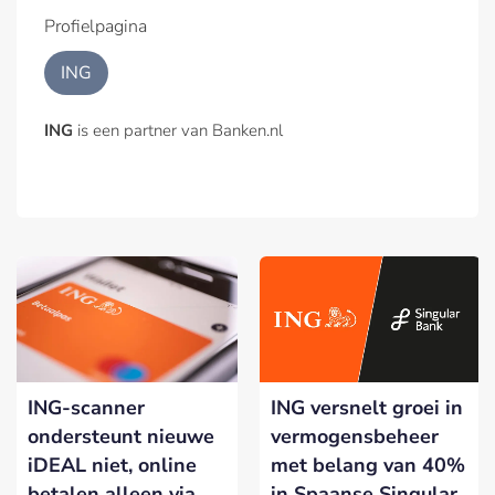
Profielpagina
ING
ING
is een partner van Banken.nl
ING-scanner
ING versnelt groei in
ondersteunt nieuwe
vermogensbeheer
iDEAL niet, online
met belang van 40%
betalen alleen via
in Spaanse Singular