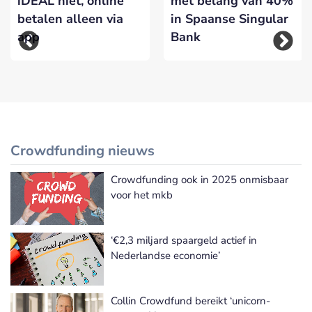
iDEAL niet, online
met belang van 40%
betalen alleen via
in Spaanse Singular
app
Bank
Crowdfunding nieuws
Crowdfunding ook in 2025 onmisbaar
Meer Crowdfunding nieuws
voor het mkb
‘€2,3 miljard spaargeld actief in
Nederlandse economie’
Collin Crowdfund bereikt ‘unicorn-