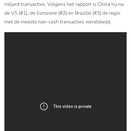
miljard transacties. Volgens het rapport is China nu na
de VS (#1), de Eurozone (#2) en Brazilië (#3) de regio
met de meeste non-cash transacties wereldwijd.