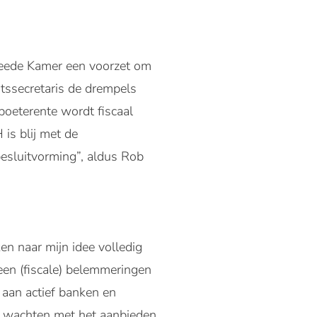
Tweede Kamer een voorzet om
tssecretaris de drempels
oeterente wordt fiscaal
is blij met de
esluitvorming”, aldus Rob
en naar mijn idee volledig
een (fiscale) belemmeringen
 aan actief banken en
e wachten met het aanbieden