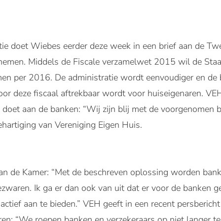
satie doet Wiebes eerder deze week in een brief aan de 
nemen. Middels de Fiscale verzamelwet 2015 wil de Staa
n per 2016. De administratie wordt eenvoudiger en de b
r deze fiscaal aftrekbaar wordt voor huiseigenaren. VEH 
oet aan de banken: “Wij zijn blij met de voorgenomen b
hartiging van Vereniging Eigen Huis.
f aan de Kamer: “Met de beschreven oplossing worden bank
waren. Ik ga er dan ook van uit dat er voor de banken g
actief aan te bieden.” VEH geeft in een recent persbericht
ren: “We roepen banken en verzekeraars op niet langer t