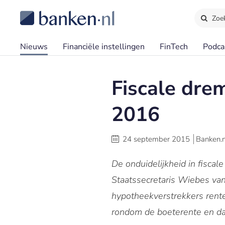
Zoe
Nieuws
Financiële instellingen
FinTech
Podca
Fiscale dre
2016
24 september 2015
Banken.n
De onduidelijkheid in fisca
Staatssecretaris Wiebes va
hypotheekverstrekkers rente
rondom de boeterente en da