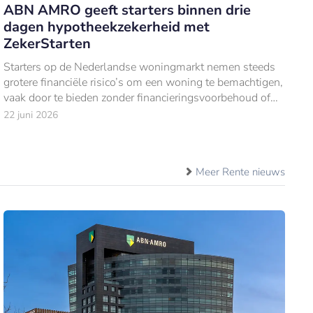
ABN AMRO geeft starters binnen drie
dagen hypotheekzekerheid met
ZekerStarten
Starters op de Nederlandse woningmarkt nemen steeds
grotere financiële risico’s om een woning te bemachtigen,
vaak door te bieden zonder financieringsvoorbehoud of
bouwkundige keuring.
22 juni 2026
Meer Rente nieuws