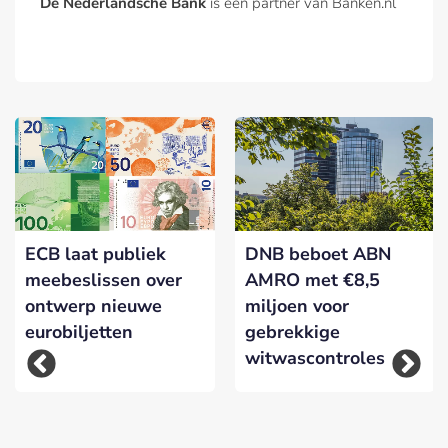
De Nederlandsche Bank
is een partner van Banken.nl
ECB laat publiek
DNB beboet ABN
meebeslissen over
AMRO met €8,5
ontwerp nieuwe
miljoen voor
eurobiljetten
gebrekkige
witwascontroles