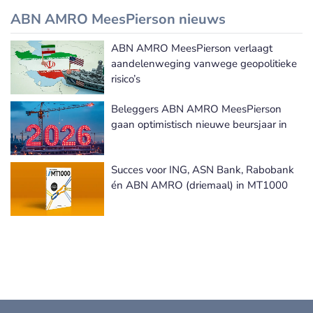
ABN AMRO MeesPierson nieuws
ABN AMRO MeesPierson verlaagt
ABN AMRO MeesPierson nieuws
aandelenweging vanwege geopolitieke
risico’s
Beleggers ABN AMRO MeesPierson
gaan optimistisch nieuwe beursjaar in
Succes voor ING, ASN Bank, Rabobank
én ABN AMRO (driemaal) in MT1000