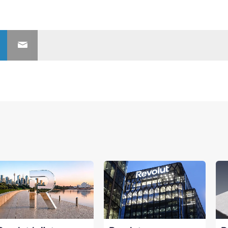
nerships bij Banken.nl
rtnership met Banken.nl biedt diverse mogelijkheden om je merk te
latform voor de Nederlandse bankensector.