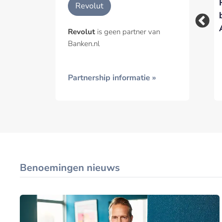
De kassa verhuist
Geïnt
Revolut
naar de chat: Revolut
Pay opent de deur
Revolut
is geen partner van
voor AI-agents
Banken.nl
Partnership informatie »
Benoemingen nieuws