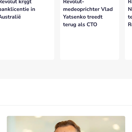
Revolut krijgt
Revolut-
R
eresseerd in meer informatie?
Laat hieronder je gegevens achter.
banklicentie in
medeoprichter Vlad
N
Australië
Yatsenko treedt
t
terug als CTO
R
VERSTUREN