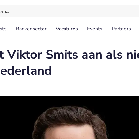
ken…
sts
Bankensector
Vacatures
Events
Partners
t Viktor Smits aan als n
Nederland