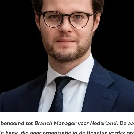
s benoemd tot Branch Manager voor Nederland. De aa
le bank, die haar organisatie in de Benelux verder pr