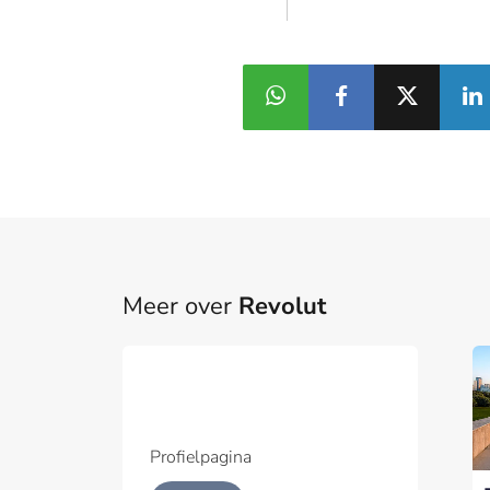
Meer over
Revolut
Revolut bewapent
Part
klanten tegen AI-
fraude met realtime
Een pa
gesprekscheck
het p
Profielpagina