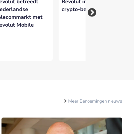
evolut betreedt
Revolut introduceert
Re
ederlandse
crypto-betaalkaart
na
elecommarkt met
Ne
evolut Mobile
Meer Benoemingen nieuws