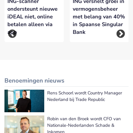
ING-scanner
ING versnelt groei in
ondersteunt nieuwe
vermogensbeheer
iDEAL niet, online
met belang van 40%
betalen alleen via
in Spaanse Singular
app
Bank
Benoemingen nieuws
Rens Schoorl wordt Country Manager
Meer Benoemingen nieuws
Nederland bij Trade Republic
Robin van den Broek wordt CFO van
Nationale-Nederlanden Schade &
Inkomen