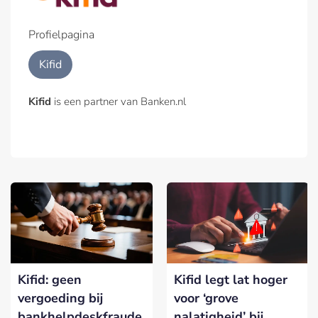
Profielpagina
Kifid
Kifid
is een partner van Banken.nl
Kifid: geen
Kifid legt lat hoger
vergoeding bij
voor ‘grove
bankhelpdeskfraude
nalatigheid’ bij