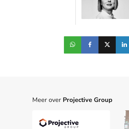
Meer over
Projective Group
Projective Group
Regulatory Update:
lanceert
de aandachtspunten