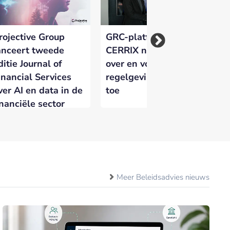
rojective Group
GRC-platform
In
anceert tweede
CERRIX neemt Ruler
de
ditie Journal of
over en voegt
de
inancial Services
regelgevingsmonitoring
ha
ver AI en data in de
toe
he
inanciële sector
Meer Beleidsadvies nieuws