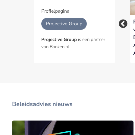
kennisinstituut én
over Q3 2025
Journal of Financial
Profielpagina
Services
Projective Group
Projective Group
is een partner
van Banken.nl
Beleidsadvies nieuws