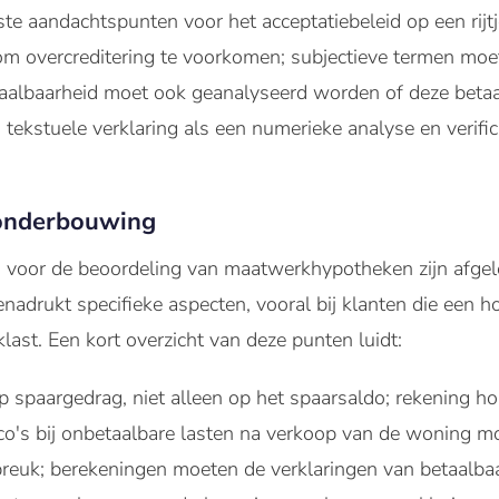
ste aandachtspunten voor het acceptatiebeleid op een rijtj
 om overcreditering te voorkomen; subjectieve termen moe
taalbaarheid moet ook geanalyseerd worden of deze betaa
tekstuele verklaring als een numerieke analyse en verific
 onderbouwing
 voor de beoordeling van maatwerkhypotheken zijn afgele
enadrukt specifieke aspecten, vooral bij klanten die een 
last. Een kort overzicht van deze punten luidt:
p spaargedrag, niet alleen op het spaarsaldo; rekening 
isico's bij onbetaalbare lasten na verkoop van de wonin
breuk; berekeningen moeten de verklaringen van betaalba