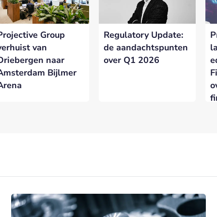
Projective Group
Regulatory Update:
P
verhuist van
de aandachtspunten
l
Driebergen naar
over Q1 2026
e
Amsterdam Bijlmer
F
Arena
o
f