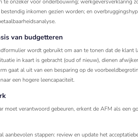
 te onzeker voor onderbouwing; werkgeversverklaring zon
 als bestendig inkomen gezien worden; en overbruggingsh
taalbaarheidsanalyse.
sis van budgetteren
dformulier wordt gebruikt om aan te tonen dat de klant l
 situatie in kaart is gebracht (oud of nieuw), dienen afwijk
m gaat al uit van een besparing op de voorbeeldbegrotin
 naar een hogere leencapaciteit.
rk
aar moet verantwoord gebeuren, erkent de AFM als een g
al aanbevolen stappen: review en update het acceptatiebel