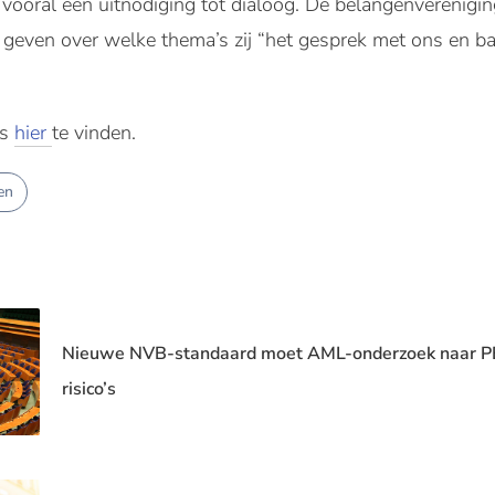
ooral een uitnodiging tot dialoog. De belangenverenigin
 geven over welke thema’s zij “het gesprek met ons en b
is
hier
te vinden.
en
Nieuwe NVB-standaard moet AML-onderzoek naar PE
risico’s