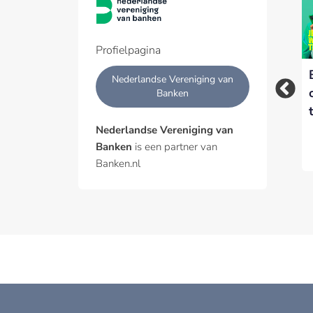
Profielpagina
Banken roepen
NVB roept overheid
Nederlandse Vereniging van
sociale media op:
op mee te doen aan
Banken
stop met het
sociaal incasseren
faciliteren van online
Nederlandse Vereniging van
fraudeurs
Banken
is een partner van
Banken.nl