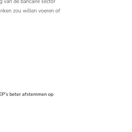
g van de bancaire sector
anken zou willen voeren of
P’s beter afstemmen op