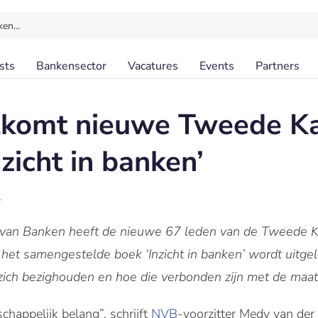
ken…
sts
Bankensector
Vacatures
Events
Partners
komt nieuwe Tweede K
zicht in banken’
l
van Banken heeft de nieuwe 67 leden van de Tweede K
 het samengestelde boek ‘Inzicht in banken’ wordt uitg
zich bezighouden en hoe die verbonden zijn met de maat
chappelijk belang”, schrijft
NVB
-voorzitter Medy van der