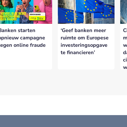
Banken starten
‘Geef banken meer
C
opnieuw campagne
ruimte om Europese
m
tegen online fraude
investeringsopgave
w
te financieren’
d
c
w
w