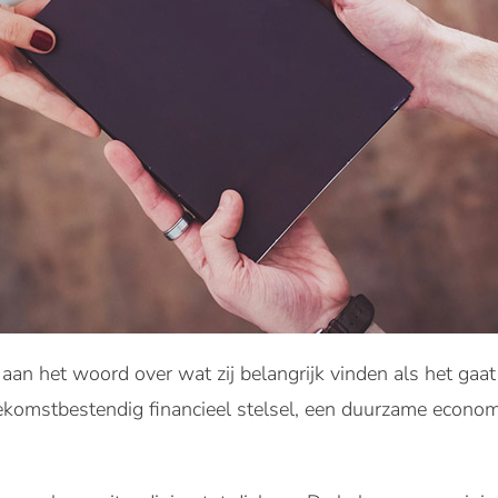
an het woord over wat zij belangrijk vinden als het gaat 
ekomstbestendig financieel stelsel, een duurzame econom