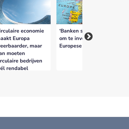
irculaire economie
‘Banken staan klaar
NV
aakt Europa
om te investeren in
pa
eerbaarder, maar
Europese economie’
wi
an moeten
ka
irculaire bedrijven
él rendabel
orden