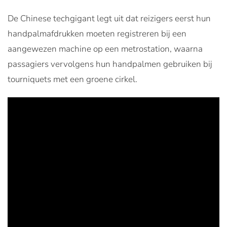
De Chinese techgigant legt uit dat reizigers eerst hun
handpalmafdrukken moeten registreren bij een
aangewezen machine op een metrostation, waarna
passagiers vervolgens hun handpalmen gebruiken bij
tourniquets met een groene cirkel.