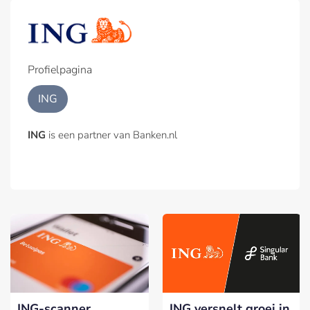
Profielpagina
ING
ING
is een partner van Banken.nl
ING-scanner
ING versnelt groei in