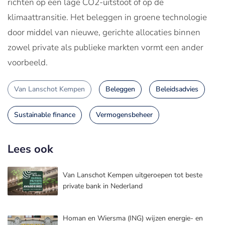
richten op een lage CO2-uitstoot of op de
klimaattransitie. Het beleggen in groene technologie
door middel van nieuwe, gerichte allocaties binnen
zowel private als publieke markten vormt een ander
voorbeeld.
Van Lanschot Kempen
Beleggen
Beleidsadvies
Sustainable finance
Vermogensbeheer
Lees ook
Van Lanschot Kempen uitgeroepen tot beste
private bank in Nederland
Homan en Wiersma (ING) wijzen energie- en