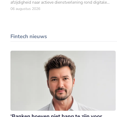
afzijdigheid naar actieve dienstverlening rond digitale
activa.
06 augustus 2026
Fintech nieuws
‘Banken hoeven niet bang te zijn voor