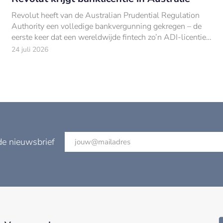
Revolut heeft van de Australian Prudential Regulation
Authority een volledige bankvergunning gekregen – de
eerste keer dat een wereldwijde fintech zo’n ADI-licentie
bemachtigt.
24 juli 2026
de nieuwsbrief