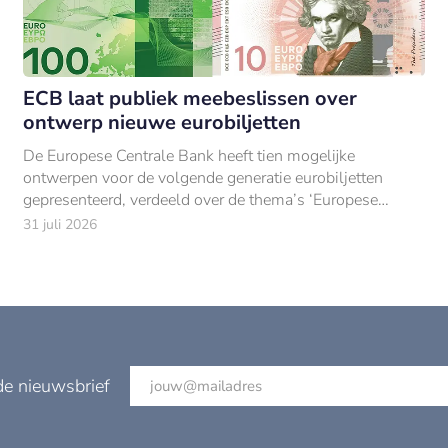
ECB laat publiek meebeslissen over
ontwerp nieuwe eurobiljetten
De Europese Centrale Bank heeft tien mogelijke
ontwerpen voor de volgende generatie eurobiljetten
gepresenteerd, verdeeld over de thema’s ‘Europese
cultuur’ en ‘rivieren en vogels’.
31 juli 2026
de nieuwsbrief