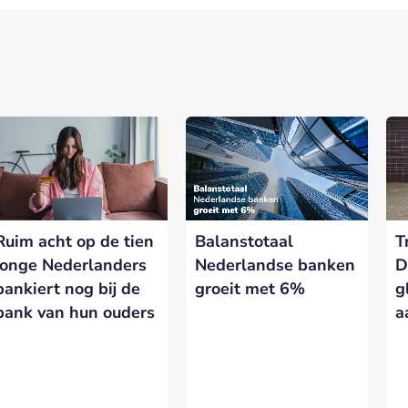
nerships bij Banken.nl
rtnership met Banken.nl biedt diverse mogelijkheden om je merk te
latform voor de Nederlandse bankensector.
Ruim acht op de tien
Balanstotaal
T
eresseerd in meer informatie?
Laat hieronder je gegevens achter.
jonge Nederlanders
Nederlandse banken
D
bankiert nog bij de
groeit met 6%
g
bank van hun ouders
a
VERSTUREN