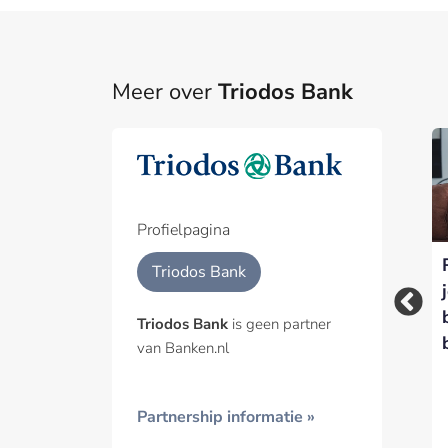
Meer over
Triodos Bank
Triodos boekt
Part
nettoverlies van 25
miljoen euro door
Een pa
eenmalige
het p
Profielpagina
voorzieningen
Triodos: steun voor
Geïnt
Triodos Bank
duurzame transities
groeit, maar
Triodos Bank
is geen partner
polarisatie dreigt
van Banken.nl
voortgang te
remmen
Partnership informatie »