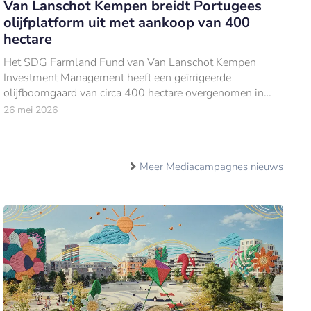
Van Lanschot Kempen breidt Portugees
olijfplatform uit met aankoop van 400
hectare
Het SDG Farmland Fund van Van Lanschot Kempen
Investment Management heeft een geïrrigeerde
olijfboomgaard van circa 400 hectare overgenomen in
Faro do Alentejo, in de Portugese Alqueva-regio.
26 mei 2026
Meer Mediacampagnes nieuws