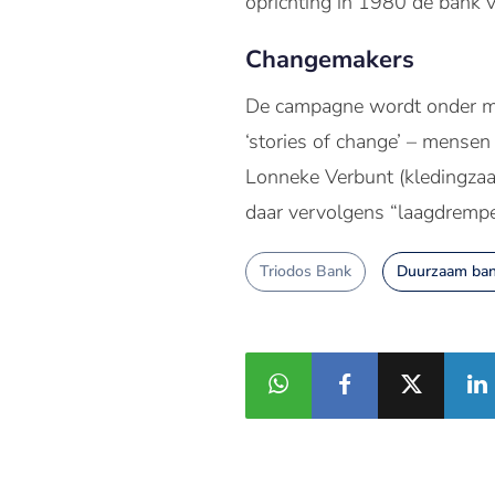
oprichting in 1980 dé bank v
Changemakers
De campagne wordt onder m
‘stories of change’ – mensen
Lonneke Verbunt (kledingzaa
daar vervolgens “laagdrempel
Triodos Bank
Duurzaam ban