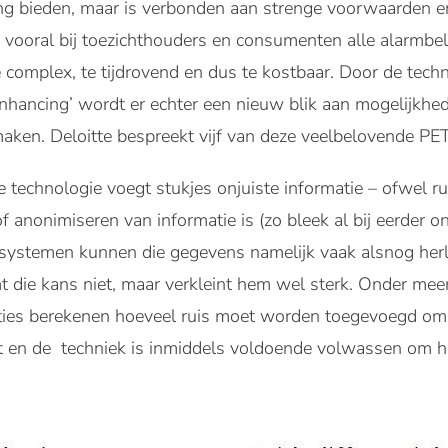
ng bieden, maar is verbonden aan strenge voorwaarden en
’ vooral bij toezichthouders en consumenten alle alarmbel
te complex, te tijdrovend en dus te kostbaar. Door de tec
nhancing’ wordt er echter een nieuw blik aan mogelijkhe
maken. Deloitte bespreekt vijf van deze veelbelovende PE
e technologie voegt stukjes onjuiste informatie – ofwel r
f anonimiseren van informatie is (zo bleek al bij eerder o
systemen kunnen die gegevens namelijk vaak alsnog herl
 die kans niet, maar verkleint hem wel sterk. Onder meer
aties berekenen hoeveel ruis moet worden toegevoegd om
ft en de techniek is inmiddels voldoende volwassen om het