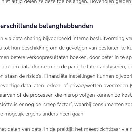
r niet altijd delen ze dezelfde belangen. Bovendien gelde
verschillende belanghebbenden
en via data sharing bijvoorbeeld interne besluitvorming v
ta tot hun beschikking om de gevolgen van besluiten te k
men betere verkoopresultaten boeken, door beter in te s
 ook om data door een derde partij te laten analyseren, o
 staan de risico’s. Financiële instellingen kunnen bijvoor
egevoelige data laten lekken of privacywetten overtreden
aarvan of de processen die hierop volgen kunnen zo kostb
otte is er nog de ‘creep factor’, waarbij consumenten zo
e mogelijk ergens anders heen gaan.
et delen van data, in de praktijk het meest zichtbaar via