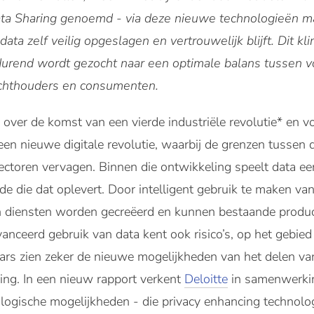
ata Sharing genoemd - via deze nieuwe technologieën m
data zelf veilig opgeslagen en vertrouwelijk blijft. Dit k
tdurend wordt gezocht naar een optimale balans tussen 
zichthouders en consumenten.
over de komst van een vierde industriële revolutie* en 
e een nieuwe digitale revolutie, waarbij de grenzen tussen 
ectoren vervagen. Binnen die ontwikkeling speelt data een 
e die dat oplevert. Door intelligent gebruik te maken van
diensten worden gecreëerd en kunnen bestaande producte
nceerd gebruik van data kent ook risico’s, op het gebied 
aars zien zeker de nieuwe mogelijkheden van het delen va
ing. In een nieuw rapport verkent
Deloitte
in samenwerki
gische mogelijkheden - die privacy enhancing technolo