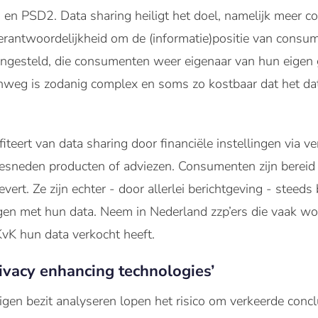
n PSD2. Data sharing heiligt het doel, namelijk meer co
verantwoordelijkheid om de (informatie)positie van cons
ingesteld, die consumenten weer eigenaar van hun eige
weg is zodanig complex en soms zo kostbaar dat het data
teert van data sharing door financiële instellingen via ve
esneden producten of adviezen. Consumenten zijn bereid
levert. Ze zijn echter - door allerlei berichtgeving - steed
en met hun data. Neem in Nederland zzp’ers die vaak wo
vK hun data verkocht heeft.
rivacy enhancing technologies’
eigen bezit analyseren lopen het risico om verkeerde concl