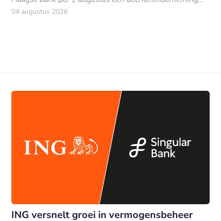
van ABN AMRO.
04 augustus 2026
ING versnelt groei in vermogensbeheer