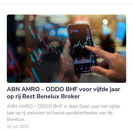
ABN AMRO – ODDO BHF voor vijfde jaar
op rij Best Benelux Broker
ABN AMRO – ODDO BHF is door Extel voor het vijfde
jaar op rij verkozen tot beste aandelenbroker van de
Benelux.
02 juli 2026