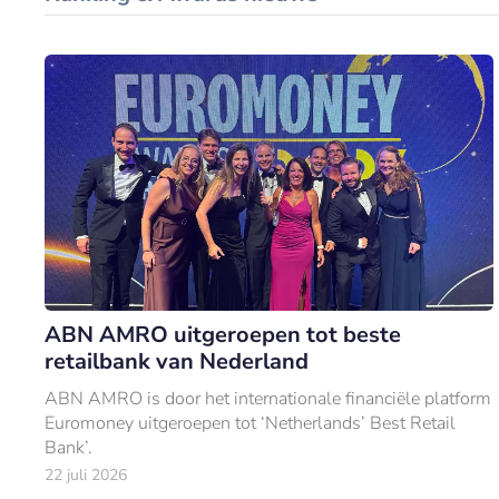
ABN AMRO uitgeroepen tot beste
retailbank van Nederland
ABN AMRO is door het internationale financiële platform
Euromoney uitgeroepen tot ‘Netherlands’ Best Retail
Bank’.
22 juli 2026