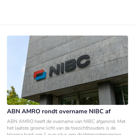
ABN AMRO rondt overname NIBC af
ABN AMRO heeft de overname van NIBC afgerond. Met
het laatste groene licht van de toezichthouders is de
Haagse bank per 1 augustus een dochteronderneming