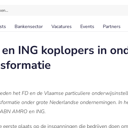
ken…
sts
Bankensector
Vacatures
Events
Partners
n ING koplopers in ond
nsformatie
deden het FD en de Vlaamse particuliere onderwijsinstel
nsformatie onder grote Nederlandse ondernemingen. In he
n ABN AMRO en ING.
de eerste plaats op de inspanningen die bedrijven doen om 