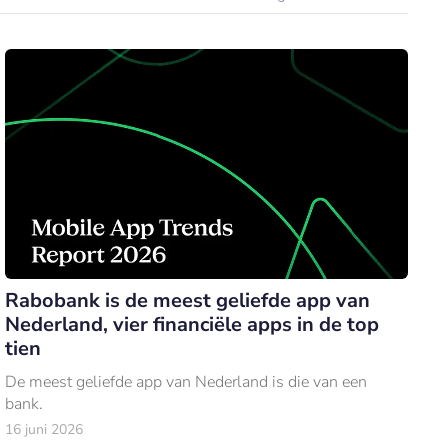
Rabobank is de meest geliefde app van
Nederland, vier financiële apps in de top
tien
De meest geliefde app van Nederland is die van een
bank.
16 juni 2026