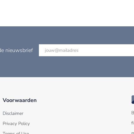
de nieuwsbrief
Voorwaarden
B
Disclaimer
f
Privacy Policy
m
Terms of Use