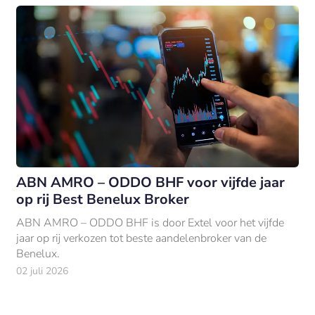
ABN AMRO – ODDO BHF voor vijfde jaar
op rij Best Benelux Broker
ABN AMRO – ODDO BHF is door Extel voor het vijfde
jaar op rij verkozen tot beste aandelenbroker van de
Benelux.
02 juli 2026