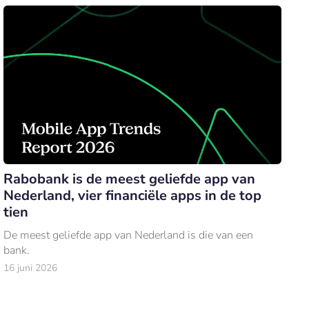
Rabobank is de meest geliefde app van
Nederland, vier financiële apps in de top
tien
De meest geliefde app van Nederland is die van een
bank.
16 juni 2026