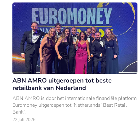
ABN AMRO uitgeroepen tot beste
retailbank van Nederland
ABN AMRO is door het internationale financiële platform
Euromoney uitgeroepen tot ‘Netherlands’ Best Retail
Bank’.
22 juli 2026