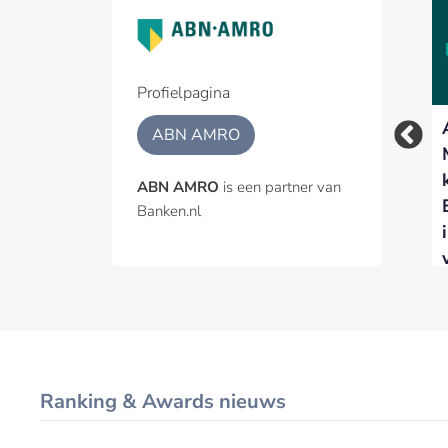
Profielpagina
Woningmarkt koelt
ABN AMRO – ODDO
ABN AMRO
verder af nu hogere
BHF voor vijfde jaar
rente de vraag
op rij Best Benelux
ABN AMRO
is een partner van
afremt
Broker
Banken.nl
Ranking & Awards nieuws