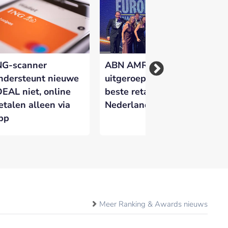
NG-scanner
ABN AMRO
Kw
ndersteunt nieuwe
uitgeroepen tot
Ne
DEAL niet, online
beste retailbank van
ge
etalen alleen via
Nederland
do
pp
fr
Meer Ranking & Awards nieuws