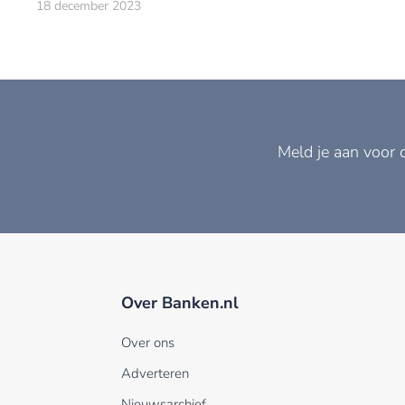
bloeiende economie.
18 december 2023
Meld je aan voor 
Over Banken.nl
Over ons
Adverteren
Nieuwsarchief