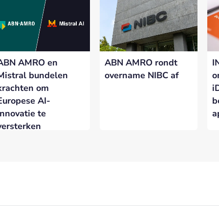
ABN AMRO en
ABN AMRO rondt
I
Mistral bundelen
overname NIBC af
o
krachten om
i
Europese AI-
b
innovatie te
a
versterken