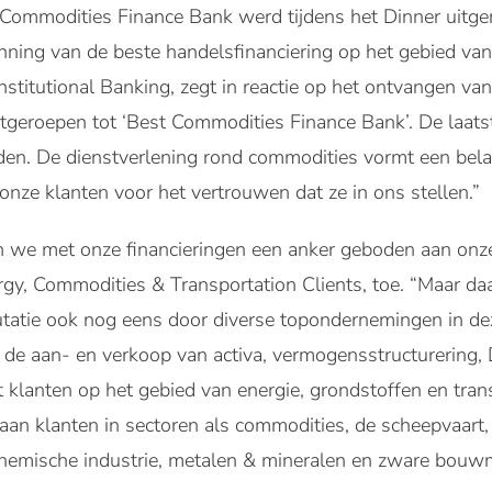
st Commodities Finance Bank werd tijdens het Dinner uit
enning van de beste handelsfinanciering op het gebied va
stitutional Banking, zegt in reactie op het ontvangen van
itgeroepen tot ‘Best Commodities Finance Bank’. De laatst
eden. De dienstverlening rond commodities vormt een bela
 onze klanten voor het vertrouwen dat ze in ons stellen.”
en we met onze financieringen een anker geboden aan onz
gy, Commodities & Transportation Clients, toe. “Maar da
utatie ook nog eens door diverse topondernemingen in de
 de aan- en verkoop van activa, vermogensstructurering,
 klanten op het gebied van energie, grondstoffen en tran
 aan klanten in sectoren als commodities, de scheepvaart
chemische industrie, metalen & mineralen en zware bouwm