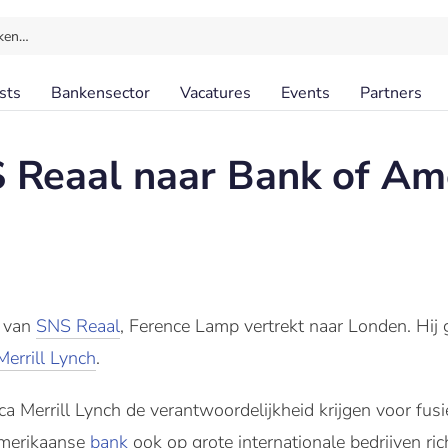
ken…
sts
Bankensector
Vacatures
Events
Partners
Reaal naar Bank of Ame
n van
SNS Reaal
, Ference Lamp vertrekt naar Londen. Hij 
errill Lynch
.
a Merrill Lynch de verantwoordelijkheid krijgen voor fus
 Amerikaanse
bank
ook op grote internationale bedrijven ric