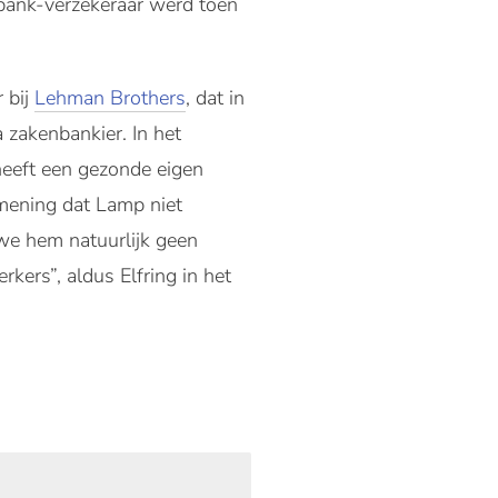
 bank-verzekeraar werd toen
 bij
Lehman Brothers
, dat in
 zakenbankier. In het
heeft een gezonde eigen
 mening dat Lamp niet
we hem natuurlijk geen
kers”, aldus Elfring in het