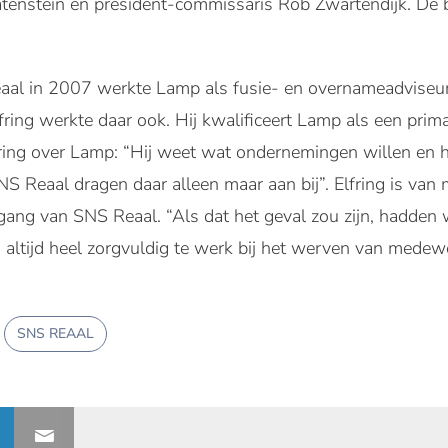
atenstein en president-commissaris Rob Zwartendijk. De
aal in 2007 werkte Lamp als fusie- en overnameadviseur
ring werkte daar ook. Hij kwalificeert Lamp als een prima
fring over Lamp: “Hij weet wat ondernemingen willen en 
SNS Reaal dragen daar alleen maar aan bij”. Elfring is van
gang van SNS Reaal. “Als dat het geval zou zijn, hadden 
ltijd heel zorgvuldig te werk bij het werven van medewer
SNS REAAL