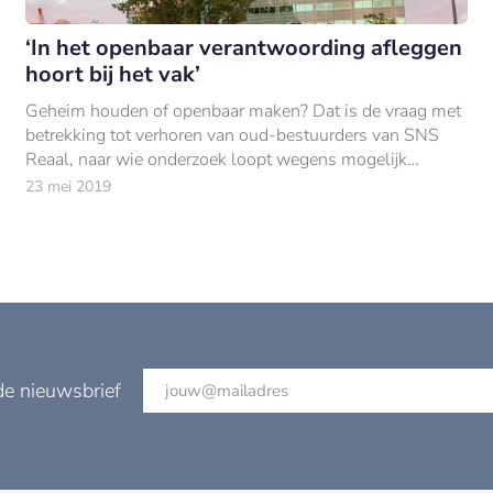
‘In het openbaar verantwoording afleggen
hoort bij het vak’
Geheim houden of openbaar maken? Dat is de vraag met
betrekking tot verhoren van oud-bestuurders van SNS
Reaal, naar wie onderzoek loopt wegens mogelijk
wanbeleid en de ondergang van de bankverzekera
23 mei 2019
de nieuwsbrief