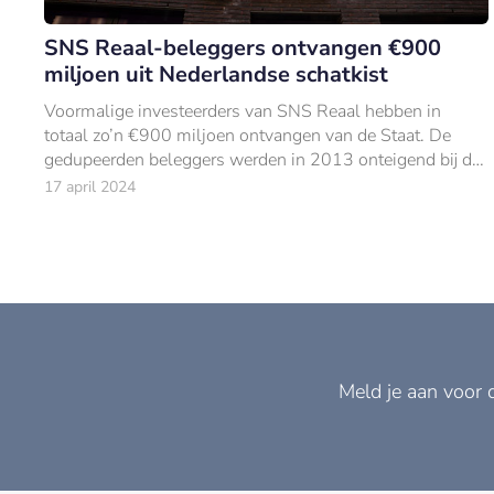
SNS Reaal-beleggers ontvangen €900
miljoen uit Nederlandse schatkist
Voormalige investeerders van SNS Reaal hebben in
totaal zo’n €900 miljoen ontvangen van de Staat. De
gedupeerden beleggers werden in 2013 onteigend bij de
nationalisering van de bank.
17 april 2024
Meld je aan voor 