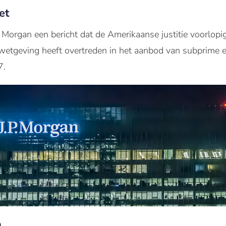
et
 Morgan een bericht
dat de Amerikaanse justitie
voorlopi
wetgeving heeft overtreden
in
het aanbod
van
subprime
7.
n