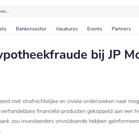
ken…
sts
Bankensector
Vacatures
Events
Partners
ypotheekfraude bij JP M
eerd met
strafrechtelijke en
civiele
onderzoeken naar mogel
n
verhandelbare financiële producten gekoppeld aan een hy
ank zou investeerders onvoldoende hebben geïnformeerd 
.