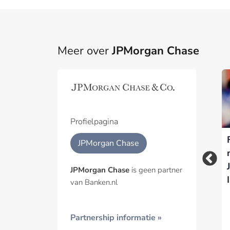
Meer over
JPMorgan Chase
Part
Een pa
het p
Profielpagina
Gevangenisstraf voor
Amerikaanse
Geïnt
JPMorgan Chase
fintech-oprichter na
grootbanken
fraude bij JP Morgan
stappen af van
JPMorgan Chase
is geen partner
Chase
diversiteitsbeleid
van Banken.nl
Partnership informatie »