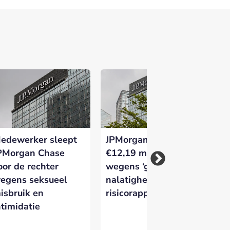
 versterken en zichtbaar te maken op
edewerker sleept
JPMorgan ontvangt
J.
PMorgan Chase
€12,19 miljoen boete
in
oor de rechter
wegens ‘grove
fi
egens seksueel
nalatigheid’ bij
vo
isbruik en
risicorapportage
au
ntimidatie