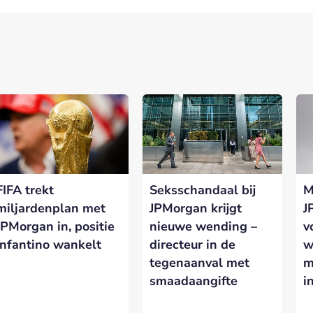
nerships bij Banken.nl
rtnership met Banken.nl biedt diverse mogelijkheden om je merk te
latform voor de Nederlandse bankensector.
FIFA trekt
Seksschandaal bij
M
eresseerd in meer informatie?
Laat hieronder je gegevens achter.
miljardenplan met
JPMorgan krijgt
J
JPMorgan in, positie
nieuwe wending –
v
Infantino wankelt
directeur in de
w
tegenaanval met
m
smaadaangifte
i
VERSTUREN