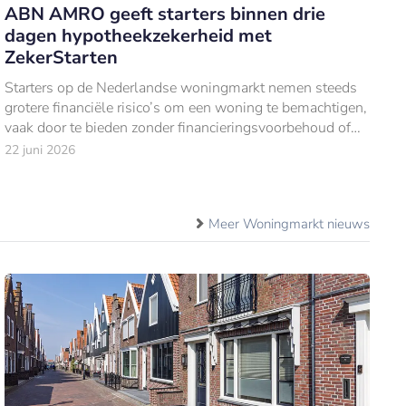
ABN AMRO geeft starters binnen drie
dagen hypotheekzekerheid met
ZekerStarten
Starters op de Nederlandse woningmarkt nemen steeds
grotere financiële risico’s om een woning te bemachtigen,
vaak door te bieden zonder financieringsvoorbehoud of
bouwkundige keuring.
22 juni 2026
Meer Woningmarkt nieuws