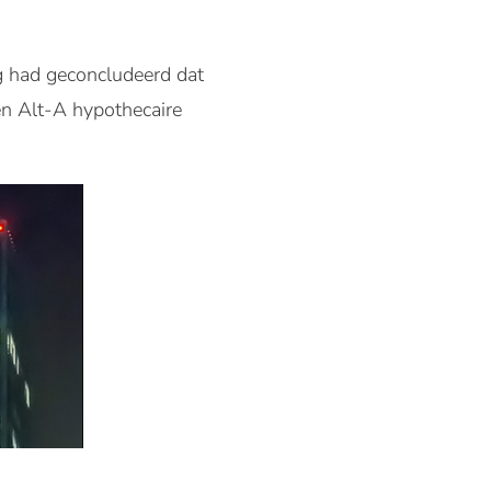
g
had geconcludeerd dat
en
Alt
-
A
hypothecaire