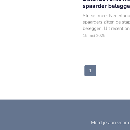
spaarder belegge
Steeds meer Nederlan
spaarders zitten de sta
beleggen. Uit recent o
van MeDirect blijkt dat
15 mei 2025
huishoudens die period
sparen, ook aanzienlijk
periodiek beleggen.
1
Meld je aan voor 