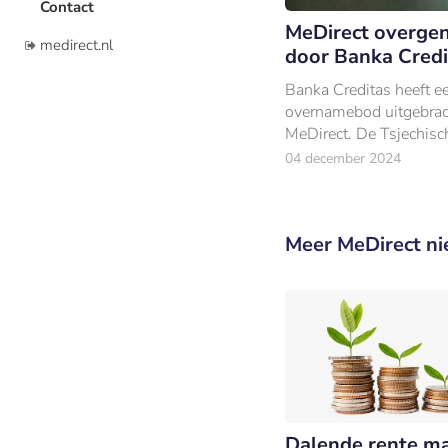
Contact
MeDirect overg
medirect.nl
door Banka Credi
Banka Creditas heeft e
overnamebod uitgebrac
MeDirect. De Tsjechisc
wil het volledige aand
04 december 2024
overnemen van MDB Gr
moederbedrijf van MeDi
Meer MeDirect n
Dalende rente m