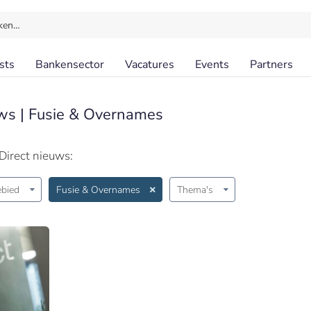
ken…
sts
Bankensector
Vacatures
Events
Partners
ws | Fusie & Overnames
Direct nieuws:
bied
Fusie & Overnames
Thema's