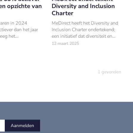
en opzichte van
Diversity and Inclusion
Charter
aren in 2024
MeDirect heeft het Diversity and
ctiever dan het jaar
Inclusion Charter ondertekend;
teeg het
een initiatief dat diversiteit en
olume van gemiddeld
inclusie in onder meer de
12 maart 2025
s per jaar in 2023
financiële dienstverlening
2024.
stimuleert.
1
gevonden
Aanmelden