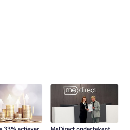
s 33% actiever
MeDirect ondertekent