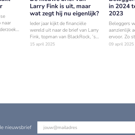
r
Larry Fink is uit, maar
in 2024 t
wat zegt hij nu eigenlijk?
2023
dse
p naar
Ieder jaar kijkt de financiële
Beleggers w
nderzoek
wereld uit naar de brief van Larry
aanzienlijk a
Fink, topman van BlackRock, ’s
ervoor. Zo s
iek
werelds grootste
transactiev
15 april 2025
09 april 2025
 vaker
vermogensbeheerder. Dit jaar is
9 transactie
dat niet anders.
naar 12 in 
de nieuwsbrief