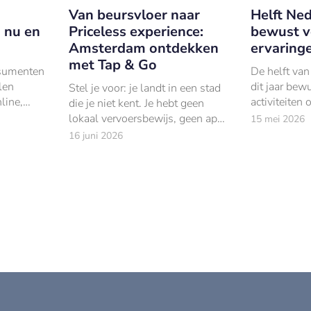
Van beursvloer naar
Helft Ned
, nu en
Priceless experience:
bewust vo
Amsterdam ontdekken
ervaring
met Tap & Go
sumenten
De helft van
len
dit jaar bew
Stel je voor: je landt in een stad
line,
activiteiten
die je niet kent. Je hebt geen
l. Tegelijk
tegenwicht v
lokaal vervoersbewijs, geen app,
15 mei 2026
ip houden
en de groeie
geen contant geld. Maar je hebt
16 juni 2026
dagelijks le
je betaalkaart.