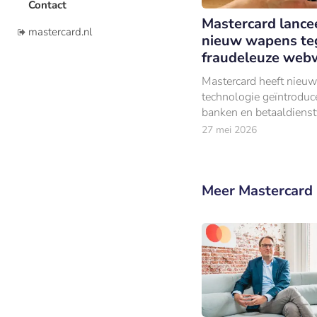
Contact
Mastercard lance
mastercard.nl
nieuw wapens te
fraudeleuze web
Mastercard heeft nieu
technologie geïntrodu
banken en betaaldienst
beter te ondersteunen b
27 mei 2026
opsporen van fraudule
webwinkels.
Meer Mastercard