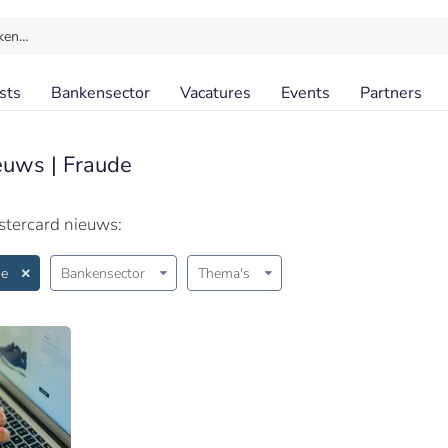
ken…
sts
Bankensector
Vacatures
Events
Partners
euws | Fraude
stercard nieuws:
de
Bankensector
Thema's