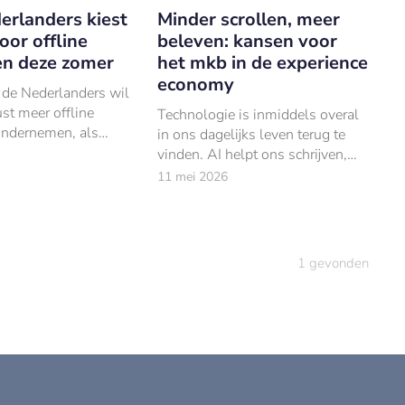
erlanders kiest
Minder scrollen, meer
or offline
beleven: kansen voor
en deze zomer
het mkb in de experience
economy
 de Nederlanders wil
ust meer offline
Technologie is inmiddels overal
 ondernemen, als
in ons dagelijks leven terug te
oor digitale overload
vinden. AI helpt ons schrijven,
nde rol van AI in het
kiezen, plannen en kopen.
11 mei 2026
ven.
1
gevonden