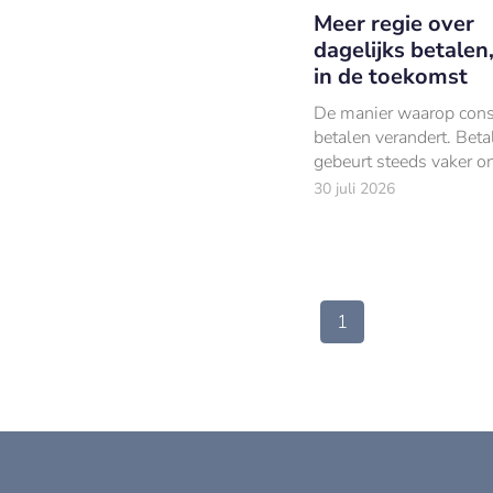
Meer regie over
dagelijks betalen
in de toekomst
De manier waarop con
betalen verandert. Beta
gebeurt steeds vaker on
mobiel en internationaa
30 juli 2026
willen consumenten gr
op hun uitgaven.
1