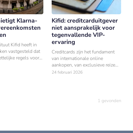
nietigt Klarna-
Kifid: creditcarduitgever
vereenkomsten
niet aansprakelijk voor
ten
tegenvallende VIP-
ervaring
tuut Kifid heeft in
ken vastgesteld dat
Creditcards zijn het fundament
ttelijke regels voor
van internationale online
krediet heeft
aankopen, van exclusieve reizen
bij het aanbieden
tot concerttickets.
24 februari 2026
 betalen’.
1
gevonden