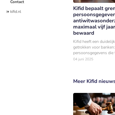
Contact
Kifid bepaalt gren
kifid.nl
persoonsgegeven
antiwitwasonder
maximaal vijf jaa
bewaard
Kifid heeft een duidelij
getrokken voor banken:
persoonsgegevens die t
antiwitwasonderzoeke
04 juni 2025
verzameld, mogen niet 
dan vijf jaar worden be
Meer Kifid nieuw