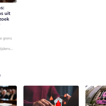
s:
s uit
zoek
r
ke grens
ijdens
n worden
langer
waard.
s