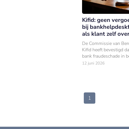
Kifid: geen vergo
bij bankhelpdesk
als klant zelf ov
De Commissie van Ber
Kifid heeft bevestigd d
bank fraudeschade in b
niet hoeft te vergoede
12 juni 2026
een slachtoffer van
bankhelpdeskfraude zél
overmaakt.
1