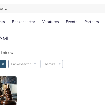
ken…
sts
Bankensector
Vacatures
Events
Partners
 AML
id nieuws:
Bankensector
Thema's