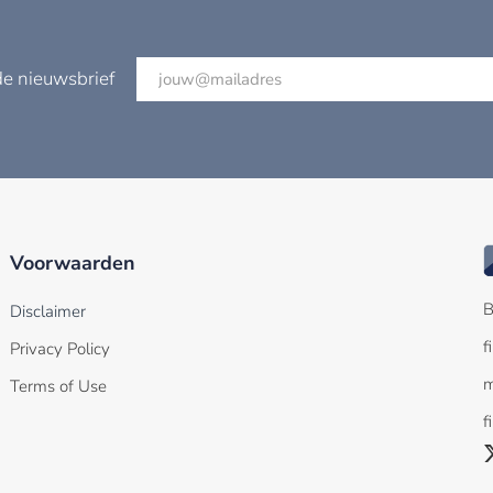
de nieuwsbrief
Voorwaarden
B
Disclaimer
f
Privacy Policy
m
Terms of Use
f