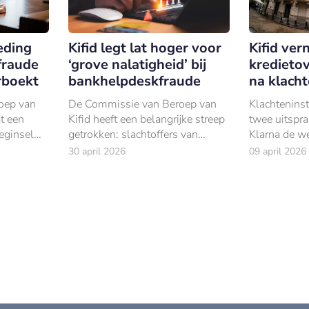
eding
Kifid legt lat hoger voor
Kifid ver
fraude
‘grove nalatigheid’ bij
kredieto
erboekt
bankhelpdeskfraude
na klach
oep van
De Commissie van Beroep van
Klachteninsti
at een
Kifid heeft een belangrijke streep
twee uitspra
eginsel
getrokken: slachtoffers van
Klarna de we
n wanneer
bankhelpdeskfraude handelen
consumenten
30 april 2026
09 april 2026
niet snel ‘grof nalatig’, ook niet
geschonden 
f het geld
als zij beveiligingscodes hebben
van ‘achteraf
doorgegeven