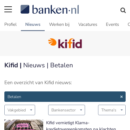
Profiel
Nieuws
Werken bij
Vacatures
Events
C
Kifid |
Nieuws | Betalen
Een overzicht van Kifid nieuws:
Betalen
Vakgebied
Bankensector
Thema's
Kifid vernietigt Klarna-
kredietovereenkomsten na klachten