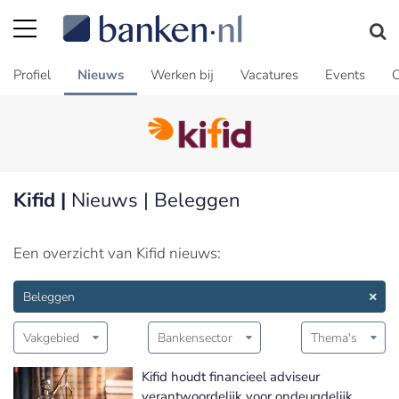
Profiel
Nieuws
Werken bij
Vacatures
Events
C
Kifid |
Nieuws | Beleggen
Een overzicht van Kifid nieuws:
Beleggen
Vakgebied
Bankensector
Thema's
Kifid houdt financieel adviseur
verantwoordelijk voor ondeugdelijk