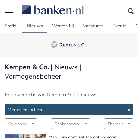
Profiel
Nieuws
Werken bij
Vacatures
Events
C
Kempen & Co. |
Nieuws |
Vermogensbeheer
Een overzicht van Kempen & Co. nieuws:
Vermogensbeheer
Vakgebied
Bankensector
Thema's
Van Lanschot zet Evi ook in voor