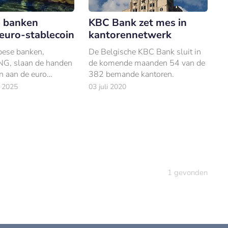
 banken
KBC Bank zet mes in
euro-stablecoin
kantorennetwerk
ese banken,
De Belgische KBC Bank sluit in
NG, slaan de handen
de komende maanden 54 van de
n aan de euro
382 bemande kantoren.
tablecoin te
 2025
03 juli 2020
1
gevonden