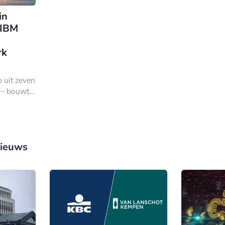
in
 IBM
rk
n
 uit zeven
 – bouwt
r
t MKB.
nieuws