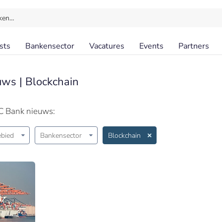
ken…
sts
Bankensector
Vacatures
Events
Partners
uws | Blockchain
C Bank nieuws:
bied
Bankensector
Blockchain