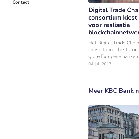
Contact
Digital Trade Cha
consortium kiest
voor realisatie
blockchainnetwe
Het Digital Trade Chai
consortium – bestaande
grote Europese banken
samen aan een
04 juli 2017
blockchainnetwerk voo
handelsbedrijven in he
Meer KBC Bank 