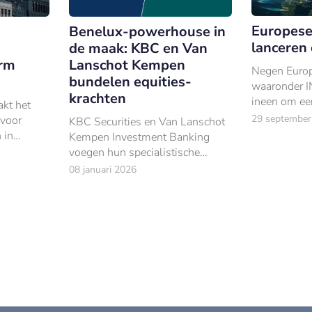
Europese
Benelux-powerhouse in
lanceren 
de maak: KBC en Van
orm
Lanschot Kempen
Negen Europ
bundelen equities-
waaronder I
krachten
ineen om ee
kt het
gekoppelde s
29 september
 voor
KBC Securities en Van Lanschot
lanceren.
 in
Kempen Investment Banking
voegen hun specialistische
equities-activiteiten samen in
08 januari 2026
een nieuwe 50/50 joint venture.