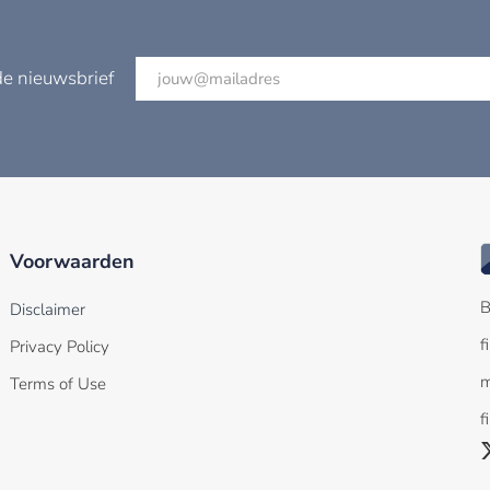
de nieuwsbrief
Voorwaarden
B
Disclaimer
f
Privacy Policy
m
Terms of Use
f