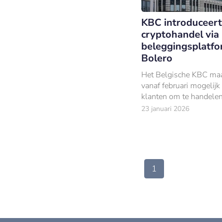
KBC introduceert
cryptohandel via
beleggingsplatf
Bolero
Het Belgische KBC maa
vanaf februari mogelijk
klanten om te handelen
cryptovaluta.
23 januari 2026
1