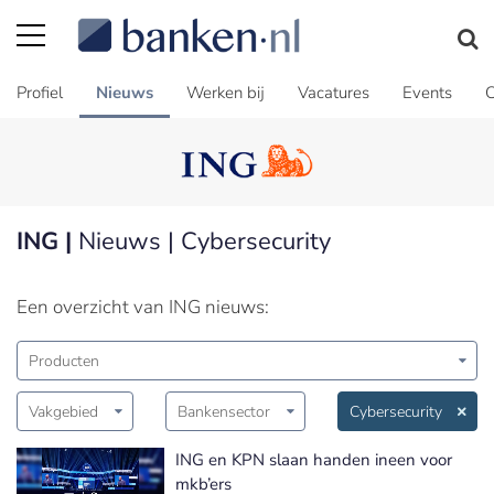
Profiel
Nieuws
Werken bij
Vacatures
Events
C
ING |
Nieuws | Cybersecurity
Een overzicht van ING nieuws:
Producten
Vakgebied
Bankensector
Cybersecurity
ING en KPN slaan handen ineen voor
mkb’ers