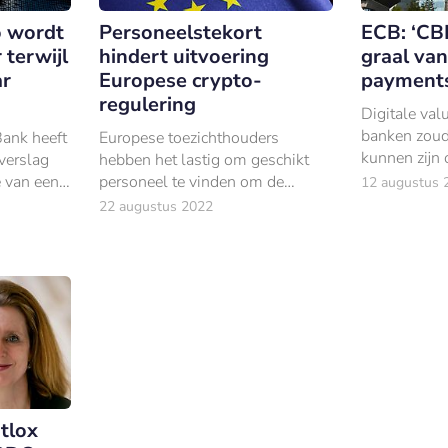
o wordt
Personeelstekort
ECB: ‘CB
 terwijl
hindert uitvoering
graal van
ar
Europese crypto-
payments
regulering
Digitale val
banken zoud
Bank heeft
Europese toezichthouders
kunnen zijn 
verslag
hebben het lastig om geschikt
durende zoe
 van een
personeel te vinden om de
12 augustus 
heilige graa
erd.
cryptomarkt te reguleren.
22 augustus 2022
grensoversc
betalingen”.
tlox