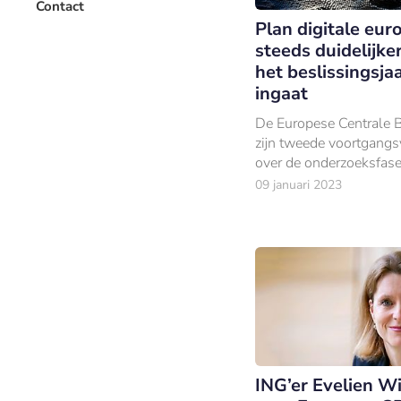
Contact
Plan digitale eur
steeds duidelijker
het beslissingsja
ingaat
De Europese Centrale 
zijn tweede voortgangs
over de onderzoeksfase
digitale euro gepublice
09 januari 2023
ING’er Evelien Wi