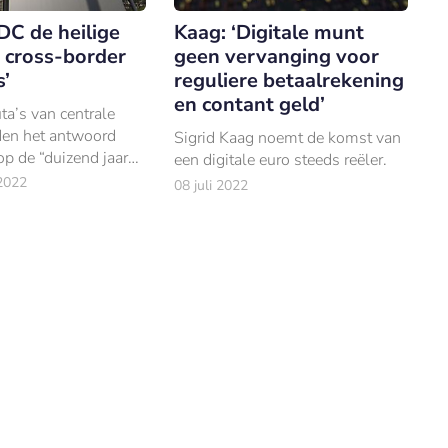
DC de heilige
Kaag: ‘Digitale munt
 cross-border
geen vervanging voor
’
reguliere betaalrekening
en contant geld’
uta’s van centrale
en het antwoord
Sigrid Kaag noemt de komst van
op de “duizend jaar
een digitale euro steeds reëler.
ktocht naar de
2022
08 juli 2022
l van
hrijdende