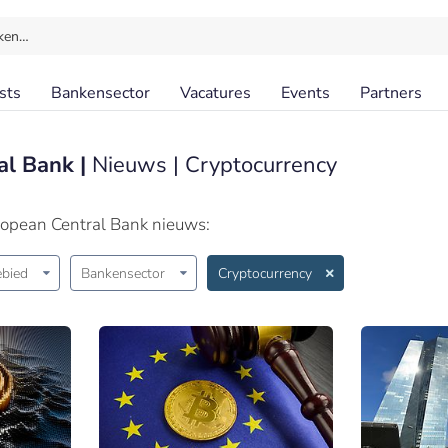
ken…
sts
Bankensector
Vacatures
Events
Partners
al Bank |
Nieuws | Cryptocurrency
ropean Central Bank nieuws:
bied
Bankensector
Cryptocurrency