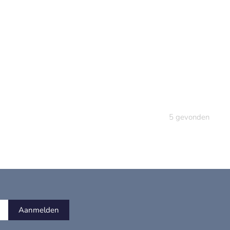
5
gevonden
Aanmelden