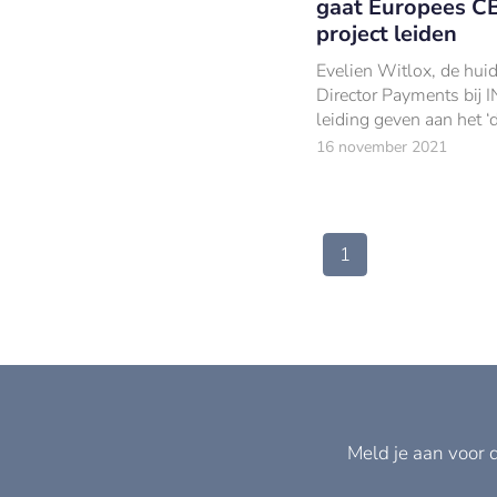
gaat Europees C
project leiden
Evelien Witlox, de hui
Director Payments bij I
leiding geven aan het ‘d
europrogramma’ van d
16 november 2021
Europese Centrale Ban
1
Meld je aan voor 