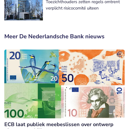
Toezichthouders zetten regels omtrent
verplicht risicocomité uiteen
Meer De Nederlandsche Bank nieuws
ECB laat publiek meebeslissen over ontwerp