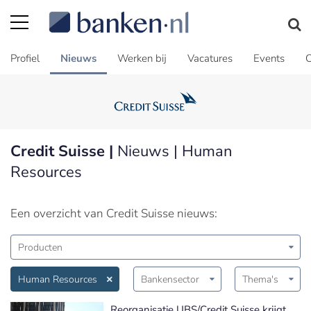
Profiel
Nieuws
Werken bij
Vacatures
Events
C
Credit Suisse |
Nieuws | Human
Resources
Een overzicht van Credit Suisse nieuws:
Producten
Human Resources
Bankensector
Thema's
Reorganisatie UBS/Credit Suisse krijgt