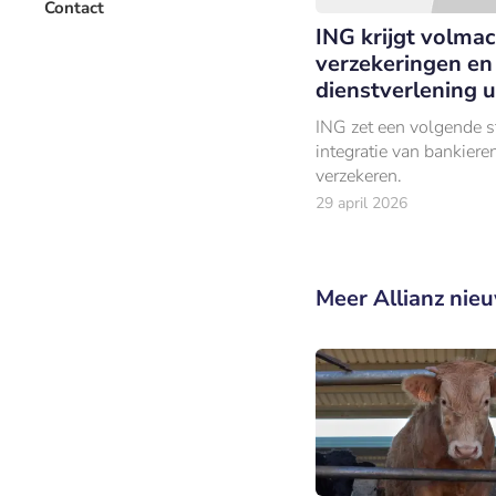
Contact
ING krijgt volmac
verzekeringen en
dienstverlening u
ING zet een volgende s
integratie van bankiere
verzekeren.
29 april 2026
Meer Allianz nie