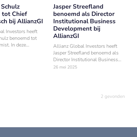
 Schulz
Jasper Streefland
tot Chief
benoemd als Director
h bij AllianzGI
Institutional Business
Development bij
al Investors heeft
AllianzGI
chulz benoemd tot
ist. In deze
Allianz Global Investors heeft
 zal hij leiding
Jasper Streefland benoemd als
et Global Economics
Director Institutional Business
eam van AllianzGI.
Development.
26 mei 2025
2
gevonden