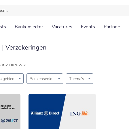
ken…
sts
Bankensector
Vacatures
Events
Partners
 | Verzekeringen
ianz nieuws:
akgebied
Bankensector
Thema's