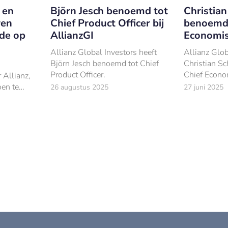
Björn Jesch benoemd tot
Christian
 en
Chief Product Officer bij
benoemd 
ren
AllianzGI
Economisc
de op
Allianz Global Investors heeft
Allianz Glob
Björn Jesch benoemd tot Chief
Christian S
Product Officer.
Chief Econom
 Allianz,
hoedanigheid
en te
26 augustus 2025
27 juni 2025
geven aan h
lzijn te
& Strategy t
bedrijven