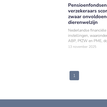
Pensioenfondsen
verzekeraars sco
zwaar onvoldoen
dierenwelzijn
Nederlandse financiële
instellingen, waaronder
ABP, PfZW en PME, do
weinig om het dierenwe
13 november 2025
verbeteren bij de vlees
waarin zij investeren.
1