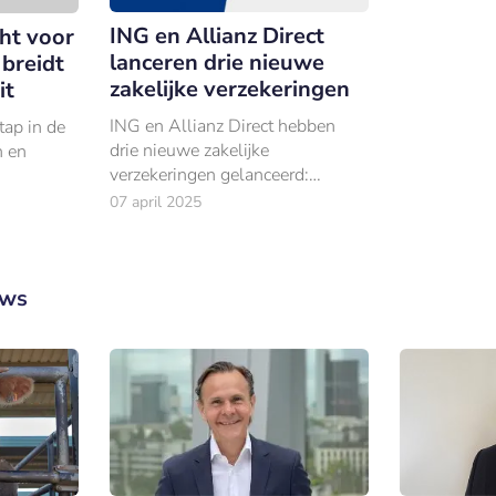
ING en Allianz Direct
ht voor
lanceren drie nieuwe
 breidt
zakelijke verzekeringen
it
ING en Allianz Direct hebben
tap in de
drie nieuwe zakelijke
n en
verzekeringen gelanceerd:
rechtsbijstand, bedrijfsgebouw
07 april 2025
én inventaris- en
goederenverzekeringen.
uws