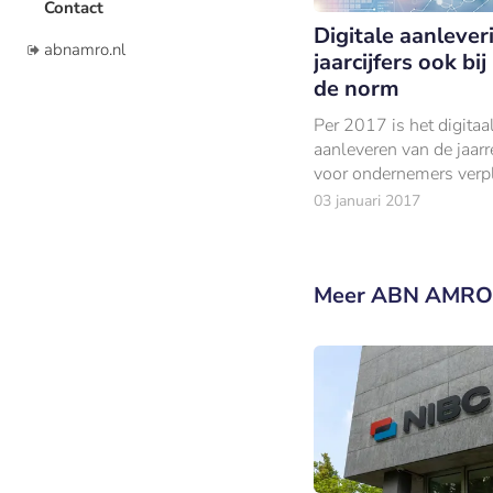
Contact
Digitale aanlever
abnamro.nl
jaarcijfers ook bi
de norm
Per 2017 is het digitaa
aanleveren van de jaar
voor ondernemers verpli
Kamer van Koophandel.
03 januari 2017
Belastingdienst was dit
Meer ABN AMRO