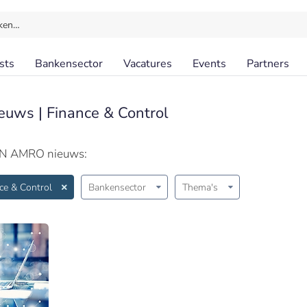
ken…
sts
Bankensector
Vacatures
Events
Partners
euws | Finance & Control
BN AMRO nieuws:
ce & Control
Bankensector
Thema's