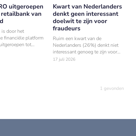
O uitgeroepen
Kwart van Nederlanders
 retailbank van
denkt geen interessant
d
doelwit te zijn voor
fraudeurs
s door het
le financiële platform
Ruim een kwart van de
itgeroepen tot
Nederlanders (26%) denkt niet
’ Best Retail Bank’.
interessant genoeg te zijn voor
online fraudeurs. Dat blijkt uit
17 juli 2026
onderzoek van ABN AMRO,
uitgevoerd door Ipsos I&O.
1
gevonden