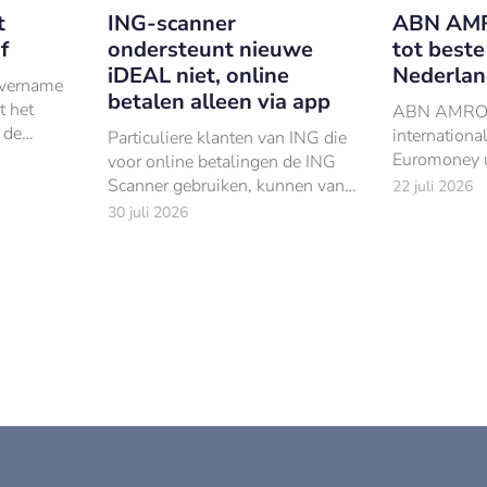
t
ING-scanner
ABN AMR
f
ondersteunt nieuwe
tot beste
iDEAL niet, online
Nederlan
vername
betalen alleen via app
t het
ABN AMRO i
 de
internationa
Particuliere klanten van ING die
Haagse
Euromoney u
voor online betalingen de ING
en
‘Netherlands
Scanner gebruiken, kunnen vanaf
22 juli 2026
van ABN
oktober niet langer op deze
30 juli 2026
manier afrekenen.