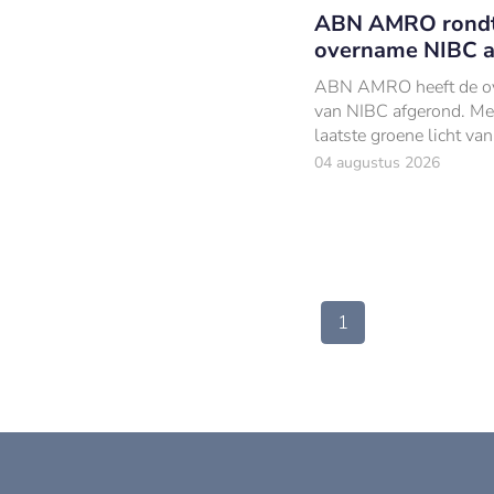
ABN AMRO rond
overname NIBC a
ABN AMRO heeft de o
van NIBC afgerond. Me
laatste groene licht van
toezichthouders is de 
04 augustus 2026
bank per 1 augustus e
dochteronderneming 
AMRO.
1