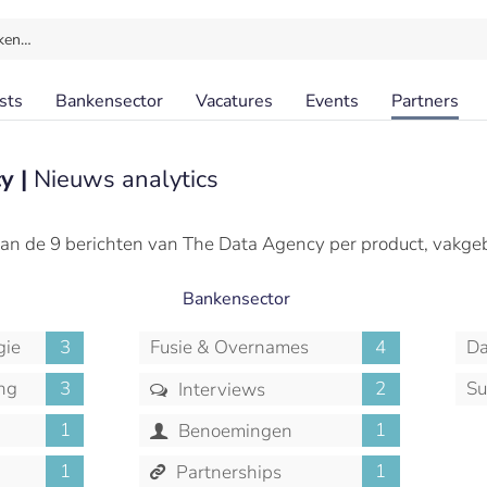
ken…
sts
Bankensector
Vacatures
Events
Partners
y |
Nieuws analytics
an de 9 berichten van The Data Agency per product, vakge
Bankensector
gie
3
Fusie & Overnames
4
Da
ng
3
2
Su
Interviews
1
1
Benoemingen
1
1
Partnerships