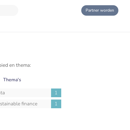
Partner worden
bied en thema:
Thema's
ta
1
stainable finance
1